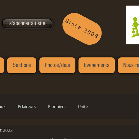
Since 2009
s'abonner au site
Sections
Photos/dias
Evenements
Nous re
aux
Eclaireurs
Pionniers
Unité
t 2022