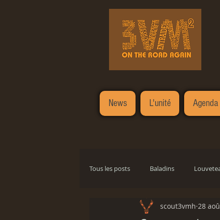
News
L'unité
Agenda
Tous les posts
Baladins
Louvete
scout3vmh
28 aoû