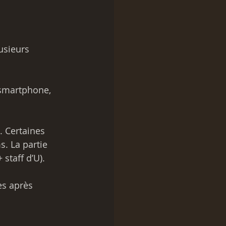
usieurs 
 smartphone, 
. Certaines 
. La partie 
staff d’U). 
es après 