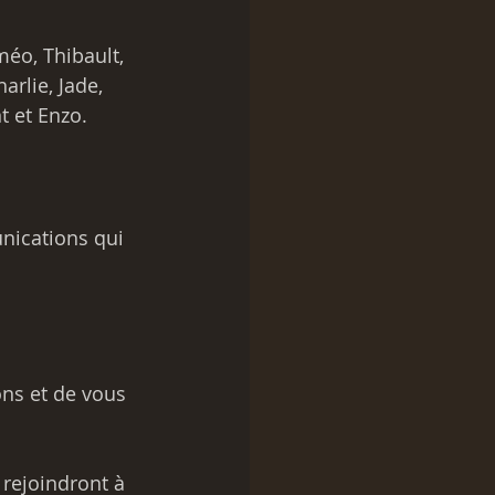
méo, Thibault, 
arlie, Jade, 
t et Enzo.
unications qui 
ons et de vous 
 rejoindront à 