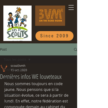
Since 2009
Post
Tous les posts
scout3vmh
Tous les posts
15 oct. 2020
Dernières infos WE louveteaux
Baladins
Nous sommes toujours en code 
Louveteaux
jaune. Nous pensons que si la 
Eclaireurs
situation évolue, ce sera à partir de 
lundi. En effet, notre fédération est 
Pionniers
convoquée demain au cabinet du 