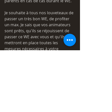
parents en cas de cas durant le WE.
Je souhaite à tous nos louveteaux de 
passer un très bon WE, de profiter 
un max. Je sais que vos animateurs 
sont prêts, qu'ils se réjouissent de 
passer ce WE avec vous et qu'ils 
mettront en place toutes les 
mesures nécessaires à votre 
sécurité.
Amusez-vous les loulous (les petits 
comme les grands)
 😘🐒