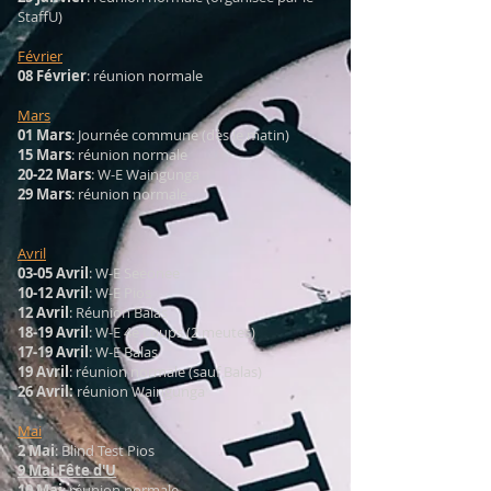
StaffU)
Février
08 Février
: réunion normale
Mars
01 Mars
: Journée commune (dès le matin)
15 Mars
: réunion normale
20-22 Mars
: W-E Waingunga
29 Mars
: réunion normale
Avril
03-05 Avril
: W-E Seeonee
10-12 Avril
: W-E Pios
12 Avril
: Réunion Balas
18-19 Avril
: W-E 4e Loups (2 meutes)
17-19 Avril
: W-E Balas
19 Avril
: réunion normale (sauf Balas)
26 Avril:
réunion Waingunga
Mai
2 Mai
: Blind Test Pios
9 Mai
Fête d'U
10 Mai
: réunion normale