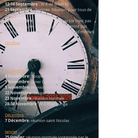
12-14 Septembre
: W-E de Montée
21 Septembre
: Rentrée, Réunion pour tous de
14h à 17h
28 Septembre
: Course de Cuistax (ce n'est pas
une réunion, les animateurs ne pourront pas
s'occuper des enfants, mais venez quand même!)
Octobre
05 Octobre
: réunion normale
19 Octobre
: réunion normale (sauf Eclés)
17-19 Octobre:
W-E Eclés
Novembre
8 Novembre:
Souper Dias Waingunga - 17h30
9 Novembre
: Diner Dias Seeonee - 11h00
9 Novembre
: réunion normale
22 Novembre
: Souper Dias - Baladins
Agenda
2025-2026
23 Novembre
: réunion normale
28-30 Novembre
: W-E Waingunga
Décembre
7 Décembre
: réunion saint Nicolas
Janvier
25 Janvier
: réunion normale (organisée par le