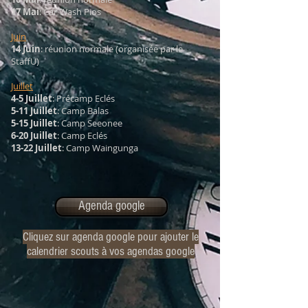
17 Mai
: Car Wash Pios
Juin
14 Juin
: réunion normale (organisée par le
StaffU)
Juillet
4-5 Juillet
: Précamp Eclés
5-11 Juillet
: Camp Balas
5-15 Juillet
: Camp Seeonee
6-20 Juillet
: Camp Eclés
13-22 Juillet
: Camp Waingunga
Agenda google
Cliquez sur agenda google pour ajouter le
calendrier scouts à vos agendas google