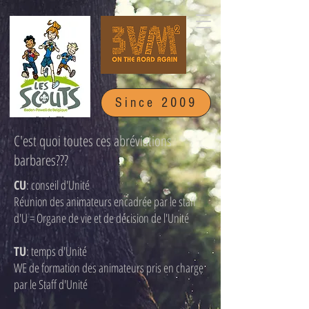
Since 2009
C'est quoi toutes ces abréviations
barbares???
CU
: conseil d'Unité
Réunion des animateurs encadrée par le staff
d'U = Organe de vie et de décision de l'Unité
TU
: temps d'Unité
WE de formation des animateurs pris en charge
par le Staff d'Unité