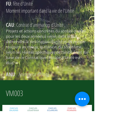
FU
: fête d'Unité
Moment important dans la vie de l'Unité
CAU
: Contrat d'animation d'Unité
Projets et actions concrètes du conseil d’unité
pour les deux années à venir, dans le but
d’atteindre la destination d’unité et de remplir
toujours au mieux, la mission du scoutisme,
selon les réalités spécifiques de l’unité. C'est sur
base de ce Contrat que l'équipe d'Unité est
élue.
ANU
: Animateur d'Unité
VM003