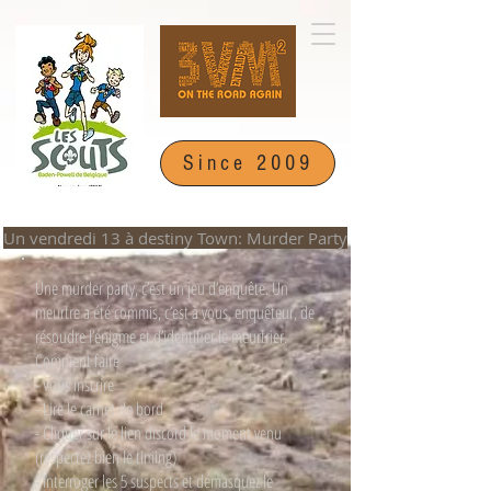
Since 2009
Un vendredi 13 à destiny Town: Murder Party
Une murder party, c’est un jeu d’enquête. Un
meurtre a été commis, c’est à vous, enquêteur, de
résoudre l’énigme et d’identifier le meurtrier.
Comment faire
- Vous inscrire
- Lire le carnet de bord
- Cliquer sur le lien discord le moment venu
(respectez bien le timing)
- Interroger les 5 suspects et
démasquez le