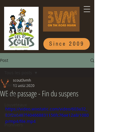
Since 2009
Post
Tous les posts
scout3vmh
Tous les posts
13 août 2020
WE de passage - Fin du suspens
Baladins
Louveteaux
https://video.wixstatic.com/video/603a32_
Eclaireurs
83f2a6487f404668831156fc76ae12a8/1080
p/mp4/file.mp4
Pionniers